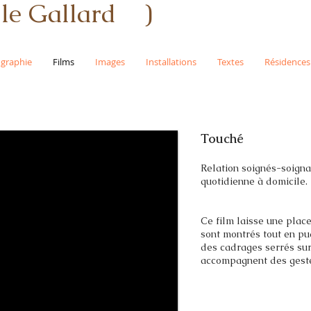
e Gallard )
ographie
Films
Images
Installations
Textes
Résidences
Touché
Relation soignés-soignan
quotidienne à domicile.
Ce film laisse une place
sont montrés tout en pud
des cadrages serrés sur
accompagnent des gestes 