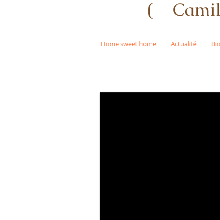
( Camill
Home sweet home
Actualité
Bi