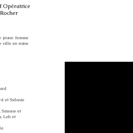
ef Opératrice
 Rocher
ne jeune femme
e ville en ruine
lard
rd et Sidonie
, Simone et
, Leh et
la