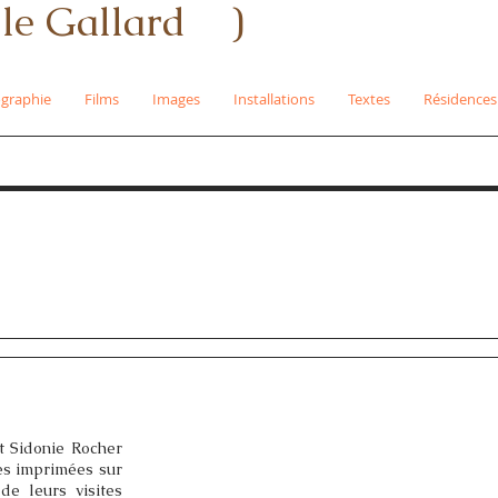
e Gallard )
ographie
Films
Images
Installations
Textes
Résidences
t Sidonie Rocher
es imprimées sur
de leurs visites