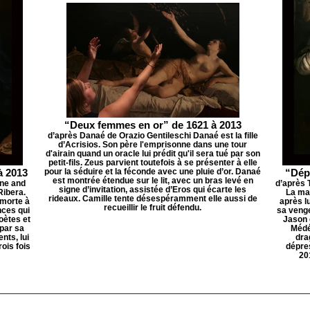
“Deux femmes en or” de 1621 à 2013
d’après Danaé de Orazio Gentileschi Danaé est la fille
d’Acrisios. Son père l'emprisonne dans une tour
d'airain quand un oracle lui prédit qu'il sera tué par son
petit-fils. Zeus parvient toutefois à se présenter à elle
à 2013
pour la séduire et la féconde avec une pluie d’or. Danaé
“Dépr
est montrée étendue sur le lit, avec un bras levé en
nne and
d’après 
signe d’invitation, assistée d’Eros qui écarte les
Ribera.
La ma
rideaux. Camille tente désespéramment elle aussi de
 morte à
après l
recueillir le fruit défendu.
nces qui
sa venge
oètes et
Jason 
par sa
Médée
nts, lui
dra
ois fois
dépres
20