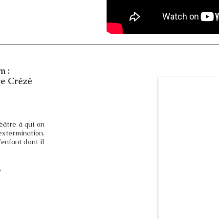
m :
re Crézé
éâtre à qui on
xtermination.
'enfant dont il
,